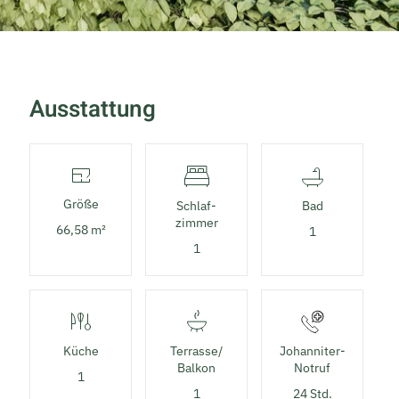
Ausstattung
Größe
Schlaf­
Bad
zimmer
66,58 m²
1
1
Küche
Terrasse/
Johanniter-
Balkon
Notruf
1
1
24 Std.