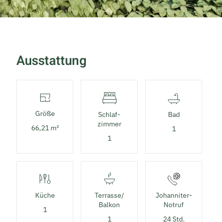
Ausstattung
Größe
Schlaf­
Bad
zimmer
66,21 m²
1
1
Küche
Terrasse/
Johanniter-
Balkon
Notruf
1
1
24 Std.