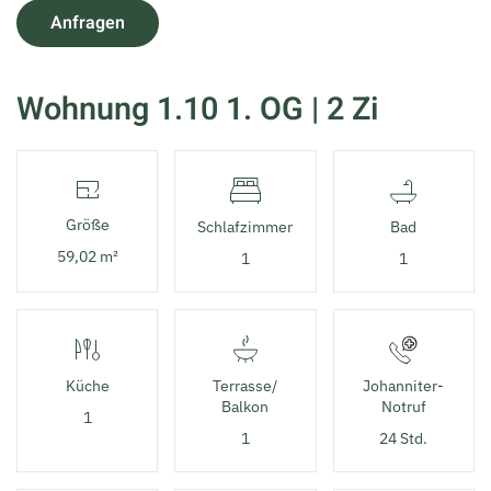
Anfragen
Wohnung 1.10 1. OG | 2 Zi
Größe
Schlaf­zimmer
Bad
59,02 m²
1
1
Küche
Terrasse/
Johanniter-
Balkon
Notruf
1
1
24 Std.